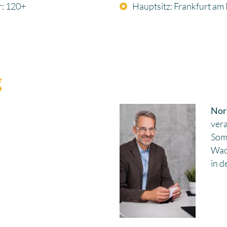
r: 120+
Hauptsitz: Frankfurt am
g
Nor
ver
Som
Wac
in d